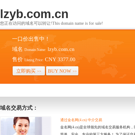
lzyb.com.cn
您正在访问的域名可以转让!This domain name is for sale!
一口价出售中！
域名
lzyb.com.cn
Domain Name:
售价
CNY 3377.00
Listing Price:
立即购买
BUY NOW
>>
>>
域名交易方式：
通过金名网(4.cn) 中介交易
金名网(4.cn)是全球领先的域名交易服务机
简单、安全、专业的第三方服务！ 为了保证交