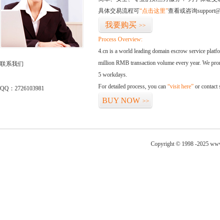
具体交易流程可
“点击这里”
查看或咨询support@
我要购买
>>
Process Overview:
4.cn is a world leading domain escrow service plat
million RMB transaction volume every year. We promi
联系我们
5 workdays.
For detailed process, you can
“visit here”
or contact
QQ：2726103981
BUY NOW
>>
Copyright © 1998 -2025 www